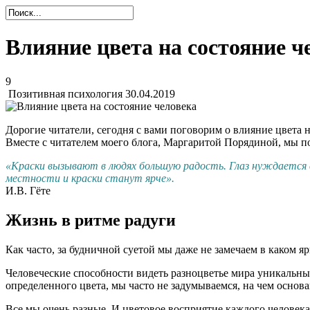
Влияние цвета на состояние ч
9
Позитивная психология
30.04.2019
Дорогие читатели, сегодня с вами поговорим о влияние цвета н
Вместе с читателем моего блога, Маргаритой Порядиной, мы по
«Краски вызывают в людях большую радость. Глаз нуждается в
местности и краски станут ярче».
И.В. Гёте
Жизнь в ритме радуги
Как часто, за будничной суетой мы даже не замечаем в каком 
Человеческие способности видеть разноцветье мира уникальны
определенного цвета, мы часто не задумываемся, на чем основ
Все мы очень разные. И цветовое восприятие каждого человек