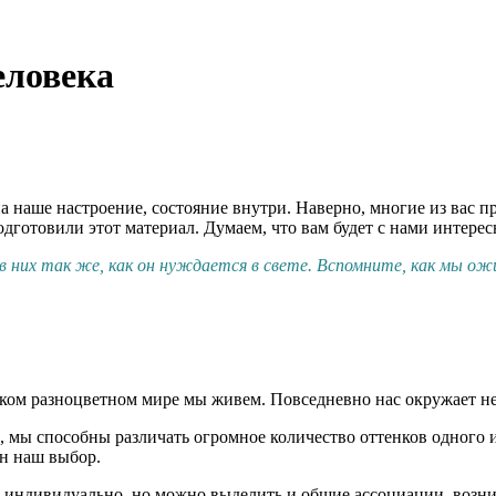
еловека
а наше настроение, состояние внутри. Наверно, многие из вас пр
дготовили этот материал. Думаем, что вам будет с нами интерес
 них так же, как он нуждается в свете. Вспомните, как мы ожи
ярком разноцветном мире мы живем. Повседневно нас окружает н
, мы способны различать огромное количество оттенков одного 
ан наш выбор.
а индивидуально, но можно выделить и общие ассоциации, возн