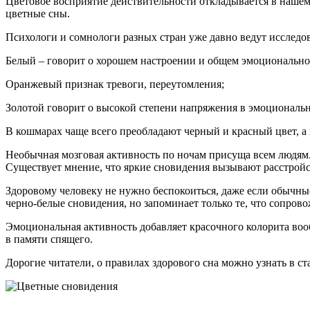
Цветовое восприятие действительности откладывается в наше
цветные сны.
Психологи и сомнологи разных стран уже давно ведут исследов
Белый – говорит о хорошем настроении и общем эмоционально
Оранжевый признак тревоги, переутомления;
Золотой говорит о высокой степени напряжения в эмоциональн
В кошмарах чаще всего преобладают черный и красный цвет, а
Необычная мозговая активность по ночам присуща всем людям
Существует мнение, что яркие сновидения вызывают расстройст
Здоровому человеку не нужно беспокоиться, даже если обычны
черно-белые сновидения, но запоминает только те, что сопро
Эмоциональная активность добавляет красочного колорита воо
в памяти спящего.
Дорогие читатели, о правилах здорового сна можно узнать в ст