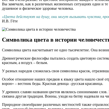
Вы замечали, как в различных жизненных ситуациях одни и те 
душевное и физическое здоровье человека.
«Цвета действуют на душу, они могут вызывать чувства, пр
И.В. Гёте
Символика цвета в истории человечест
Символика цвета насчитывает не одно тысячелетие. Она возникл
Древнегреческие философы пытались создать цветовую систем
красным, а воздух – белым.
У разных народов сложилась своя символика красок, отразившая
Особое отношение наших предков к языку цвета нашло своё отр
ворон» – вестник беды. Красная девица –русская красавица.
У древних славян названия цветов являлись синонимами слов.
связана другая традиция. Воины, уходя на битву надевали на чи
Природное своеобразие различных местностей также отразилос
цвет – красный (ткачество, вышивка, росписи, народная игрушк