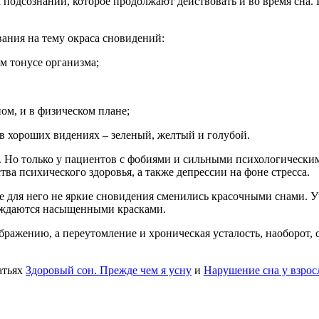
м подсознании, которое продолжают действовать и во время сн
ания на тему окраса сновидений:
м тонусе организма;
ом, и в физическом плане;
 в хороших видениях – зеленый, желтый и голубой.
. Но только у пациентов с фобиями и сильными психологически
ва психического здоровья, а также депрессии на фоне стресса.
е для него не яркие сновидения сменились красочными снами. У
вождаются насыщенными красками.
бражению, а переутомление и хроническая усталость, наоборот,
атьях
Здоровый сон. Прежде чем я усну
и
Нарушение сна у взро