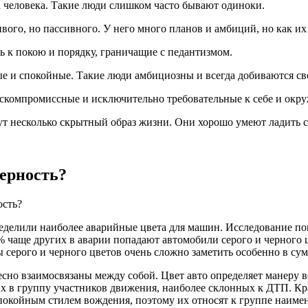
а человека. Такие люди слишком часто бывают одиноки.
го, но пассивного. У него много планов и амбиций, но как их р
ь к покою и порядку, граничащие с педантизмом.
 и спокойные. Такие люди амбициозны и всегда добиваются св
ескомпромиссные и исключительно требовательные к себе и ок
ут несколько скрытный образ жизни. Они хорошо умеют ладить
ерность?
ость?
делили наиболее аварийные цвета для машин. Исследование пок
% чаще других в аварии попадают автомобили серого и черного ц
 серого и черного цветов очень сложно заметить особенно в сум
есно взаимосвязаны между собой. Цвет авто определяет манеру 
т их в группу участников движения, наиболее склонных к ДТП.
покойным стилем вождения, поэтому их относят к группе наимен