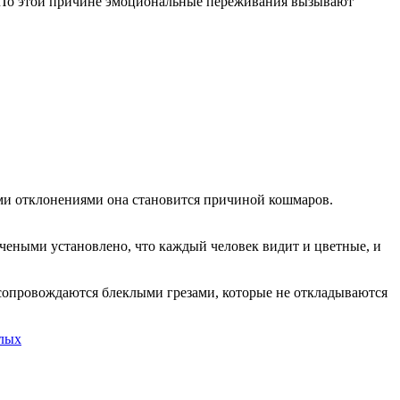
а. По этой причине эмоциональные переживания вызывают
ми отклонениями она становится причиной кошмаров.
чеными установлено, что каждый человек видит и цветные, и
 сопровождаются блеклыми грезами, которые не откладываются
слых