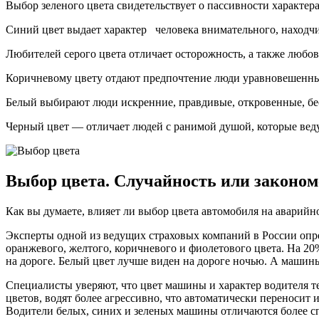
Выбор зеленого цвета свидетельствует о пассивности характер
Синий цвет выдает характер человека внимательного, находчиво
Любителей серого цвета отличает осторожность, а также любов
Коричневому цвету отдают предпочтение люди уравновешенные
Белый выбирают люди искренние, правдивые, откровенные, б
Черный цвет — отличает людей с ранимой душой, которые вед
Выбор цвета. Случайность или законом
Как вы думаете, влияет ли выбор цвета автомобиля на аварийн
Эксперты одной из ведущих страховых компаний в России опре
оранжевого, желтого, коричневого и фиолетового цвета. На 20
на дороге. Белый цвет лучше виден на дороге ночью. А машины
Специалисты уверяют, что цвет машины и характер водителя т
цветов, водят более агрессивно, что автоматически переноси
Водители белых, синих и зеленых машины отличаются более с