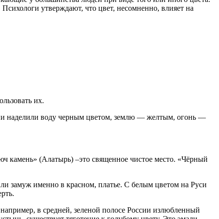
 Психологи утверждают, что цвет, несомненно, влияет на
ользовать их.
ни наделили воду черным цветом, землю — желтым, огонь —
рюч камень» (Алатырь) –это священное чистое место. «Чёрный
ли замуж именно в красном, платье. С белым цветом на Руси
ерть.
 например, в средней, зеленой полосе России излюбленный
стынь, существует тяготение к голубому цвету. Это эмали,