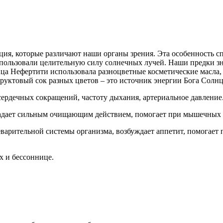
ция, которые различают наши органы зрения. Эта особенность сп
спользовали целительную силу солнечных лучей. Наши предки зн
ца Нефертити использовала разноцветные косметические масла, 
 фруктовый сок разных цветов – это источник энергии Бога Солнц
 сердечных сокращений, частоту дыхания, артериальное давлен
адает сильным очищающим действием, помогает при мышечных с
арительной системы организма, возбуждает аппетит, помогает 
х и бессоннице.