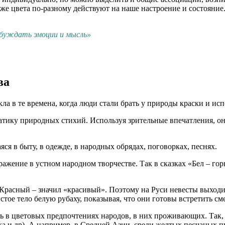
же цвета по-разному действуют на наше настроение и состояние.
обуждать эмоции и мысль»
ва
а в те времена, когда люди стали брать у природы краски и исп
атику природных стихий. Используя зрительные впечатления, о
ся в быту, в одежде, в народных обрядах, поговорках, песнях.
ажение в устном народном творчестве. Так в сказках «Бел – го
 Красный – значил «красивый». Поэтому на Руси невесты выходи
стое тело белую рубаху, показывая, что они готовы встретить см
ь в цветовых предпочтениях народов, в них проживающих. Так,
а и др). А например, в Средней Азии, среди желтых песчаных пу