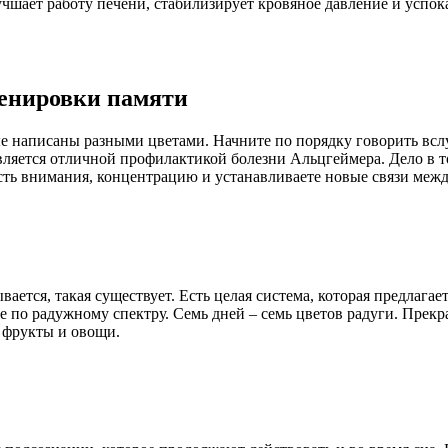
учшает работу печени, стабилизирует кровяное давление и успок
ренировки памяти
ые написаны разными цветами. Начните по порядку говорить вслу
вляется отличной профилактикой болезни Альцгеймера. Дело в то
сть внимания, концентрацию и устанавливаете новые связи меж
тся, такая существует. Есть целая система, которая предлагает
е по радужному спектру. Семь дней – семь цветов радуги. Прекр
 фрукты и овощи.