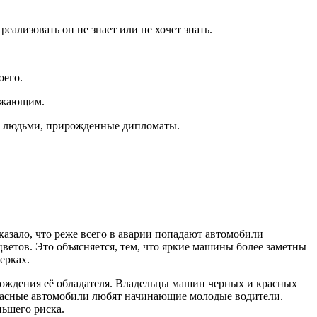
еализовать он не знает или не хочет знать.
оего.
ружающим.
 с людьми, прирожденные дипломаты.
азало, что реже всего в аварии попадают автомобили
ветов. Это объясняется, тем, что яркие машины более заметны
ерках.
вождения её обладателя. Владельцы машин черных и красных
 Красные автомобили любят начинающие молодые водители.
ьшего риска.