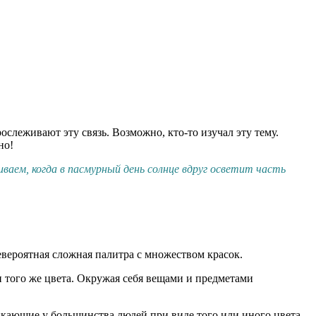
ослеживают эту связь. Возможно, кто-то изучал эту тему.
но!
ваем, когда в пасмурный день солнце вдруг осветит часть
евероятная сложная палитра с множеством красок.
и того же цвета. Окружая себя вещами и предметами
икающие у большинства людей при виде того или иного цвета.