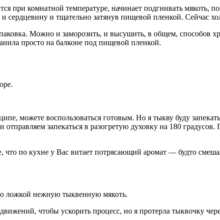
нится при комнатной температуре, начинает подгнивать мякоть, п
 и сердцевину и тщательно затянув пищевой пленкой. Сейчас хол
аковка. Можно и заморозить, и высушить, в общем, способов хр
ранила просто на балконе под пищевой пленкой.
юре.
ципе, можете воспользоваться готовым. Но я тыкву буду запека
отправляем запекаться в разогретую духовку на 180 градусов. П
, что по кухне у Вас витает потрясающий аромат — будто смешал
но ложкой нежную тыквенную мякоть.
вижений, чтобы ускорить процесс, но я протерла тыквочку чере