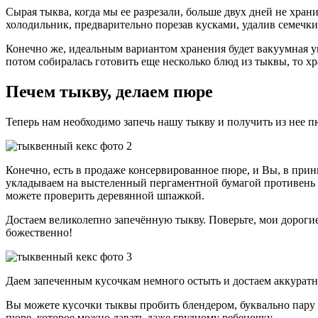
Сырая тыква, когда мы ее разрезали, больше двух дней не хра
холодильник, предварительно порезав кусками, удалив семечки
Конечно же, идеальным вариантом хранения будет вакуумная уп
потом собиралась готовить еще несколько блюд из тыквы, то х
Печем тыкву, делаем пюре
Теперь нам необходимо запечь нашу тыкву и получить из нее п
Конечно, есть в продаже консервированное пюре, и Вы, в прин
укладываем на выстеленный пергаментной бумагой противень и 
можете проверить деревянной шпажкой.
Достаем великолепно запечённую тыкву. Поверьте, мои дорогие
божественно!
Даем запеченным кусочкам немного остыть и достаем аккурат
Вы можете кусочки тыквы пробить блендером, буквально пару д
пюре, которое можно давать даже грудному ребеночку.