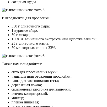
сахарная пудра.
Ингредиенты для прослойки:
350 г сливочного сыра;
1 куриное яйцо;
50 г сахара;
1/2 ч. л. ванильного экстракта или щепотка ванили;
25 г сливочного масла;
50 мл жирных сливок 33%.
Также нам понадобится:
сито для просеивания муки;
чаша для приготовления прослойки;
чаша для замешивания теста;
деревянная ложка;
силиконовая кисточка для выпечки;
венчик кондитерский;
миксер;
пленка пищевая;
ложечка для мороженого;