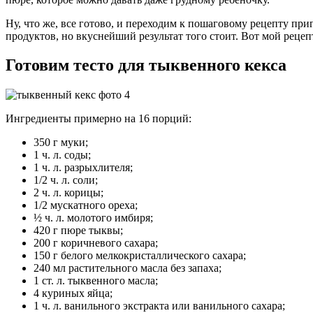
Ну, что же, все готово, и переходим к пошаговому рецепту при
продуктов, но вкуснейший результат того стоит. Вот мой рецеп
Готовим тесто для тыквенного кекса
Ингредиенты примерно на 16 порций:
350 г муки;
1 ч. л. соды;
1 ч. л. разрыхлителя;
1/2 ч. л. соли;
2 ч. л. корицы;
1/2 мускатного ореха;
½ ч. л. молотого имбиря;
420 г пюре тыквы;
200 г коричневого сахара;
150 г белого мелкокристаллического сахара;
240 мл растительного масла без запаха;
1 ст. л. тыквенного масла;
4 куриных яйца;
1 ч. л. ванильного экстракта или ванильного сахара;