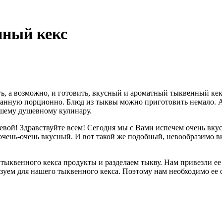
нный кекс
ть, а возможно, и готовить, вкусный и ароматный тыквенный кек
резанную порционно. Блюд из тыквы можно приготовить немало. А 
ашему душевному кулинару.
евой! Здравствуйте всем! Сегодня мы с Вами испечем очень вку
чень-очень вкусный. И вот такой же подобный, невообразимо вк
 тыквенного кекса продукты и разделаем тыкву. Нам привезли ее
зуем для нашего тыквенного кекса. Поэтому нам необходимо ее 