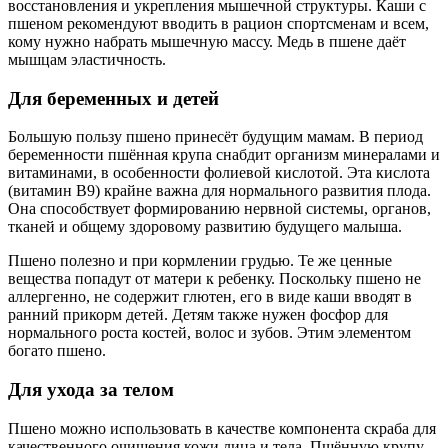
восстановления и укрепления мышечной структуры. Каши с
пшеном рекомендуют вводить в рацион спортсменам и всем,
кому нужно набрать мышечную массу. Медь в пшене даёт
мышцам эластичность.
Для беременных и детей
Большую пользу пшено принесёт будущим мамам. В период
беременности пшённая крупа снабдит организм минералами и
витаминами, в особенности фолиевой кислотой. Эта кислота
(витамин В9) крайне важна для нормального развития плода.
Она способствует формированию нервной системы, органов,
тканей и общему здоровому развитию будущего малыша.
Пшено полезно и при кормлении грудью. Те же ценные
вещества попадут от матери к ребенку. Поскольку пшено не
аллергенно, не содержит глютен, его в виде каши вводят в
ранний прикорм детей. Детям также нужен фосфор для
нормального роста костей, волос и зубов. Этим элементом
богато пшено.
Для ухода за телом
Пшено можно использовать в качестве компонента скраба для
качественного очищения кожи лица и тела. Пшённую крупу