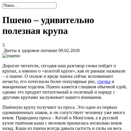
Пшено – удивительно
полезная крупа
5
Диеты и здоровое питание
09.02.2018
Дорогие читатели, сегодня наш разговор снова пойдет о
крупах, а именно о «золотой крупе», как ее раньше называли
– о пшене. О пользе и вреде пшена сейчас вспоминают
нечасто, его потеснили более популярные рис,
гречка
и
макаронные изделия. Пшено кажется слишком обычной едой,
однако это продукт питательный и полезный и наряду с
другими крупами заслуживает нашего внимания.
Пшённую крупу получают из проса. Это один из первых
одомашненных злаков, и он сопутствует человеку уже много
веков. Прародина проса – Китай и Монголия, а в русской
кухне пшённая каша с молоком прижилась несколько веков
назад. Каша из пшена всегда давала сытость и силы на весь